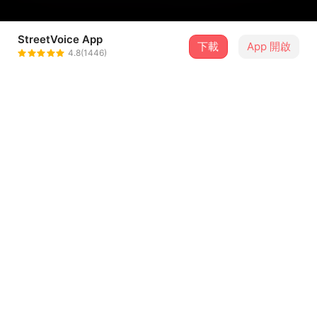
StreetVoice App
下載
App 開啟
thehopend
4.8(1446)
＋ 追蹤
@Thehopend
介紹
她是堅強的代表。
她是我青春的借據，是我叛逆的停靠。
她的淚水也不是懦弱的象徵。
她是嘮叨但沒勝過她的愛。
她是平凡卻獨一無二，
...查看更多
她是我的母親。
祝全天下偉大的媽媽們，母親節快樂！
歌詞