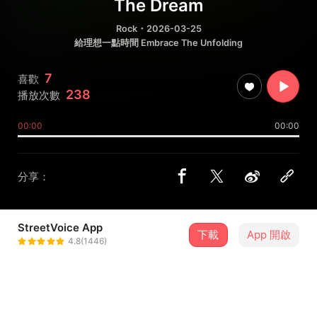
The Dream
Rock
・2026-03-25
給理想一點時間 Embrace The Unfolding
7
喜歡
238
播放次數
00:00
00:00
分享：
StreetVoice App
下載
App 開啟
迷走列車 The Stray Train
4.8(1446)
＋ 追蹤
@The_stray_train_37