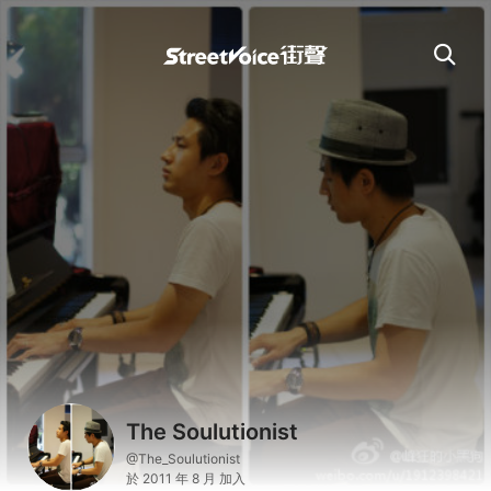
The Soulutionist
@The_Soulutionist
於 2011 年 8 月 加入