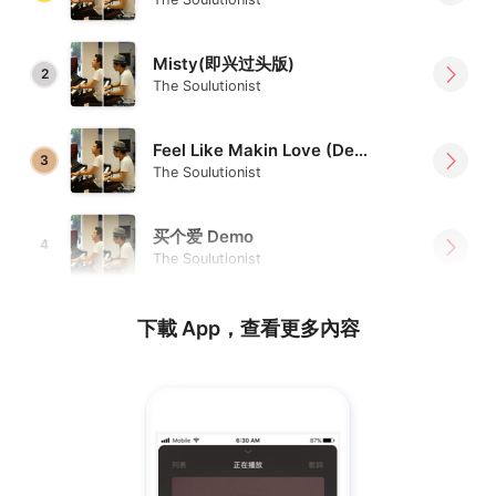
Misty(即兴过头版)
2
The Soulutionist
Feel Like Makin Love (Demo)
3
The Soulutionist
买个爱 Demo
4
The Soulutionist
下載 App，查看更多內容