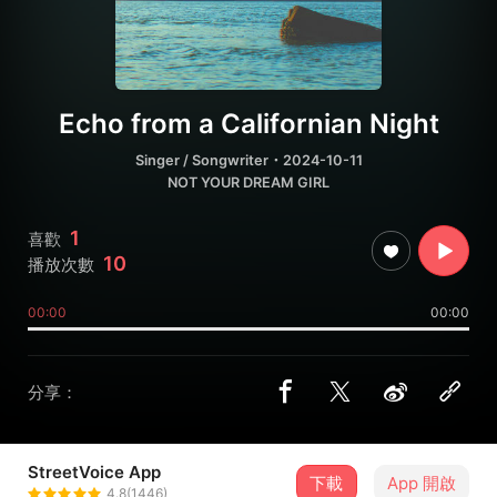
Echo from a Californian Night
Singer / Songwriter
・2024-10-11
NOT YOUR DREAM GIRL
1
喜歡
10
播放次數
00:00
00:00
分享：
StreetVoice App
下載
App 開啟
The Silent S
4.8(1446)