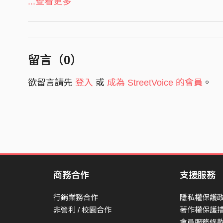
信用卡的帳單 就像是定時炸彈
...查看更多
砰 炸出一堆麻煩
砰 還能有什麼打算
天花板的風扇 是俄羅斯的輪盤
留言（
0
）
他叫我不能動彈 這遊戲無法生還
欲留言請先
登入
或
成為 StreetVoice 的會員
。
慢慢坦然慢慢黯淡
漸漸地煙滅 漸漸地爛
飄 在人來人往的大街
閃爍的霓虹 輕微的暈眩
還 沒決定是哪條路線
是誰悄悄 強制導航定位
商務合作
支援服務
或許有眷戀 還來不及沉澱
行銷業務合作
隱私權保護
先隨手 點一根 過往雲煙
非營利 / 校園合作
著作權保護
會員服務條