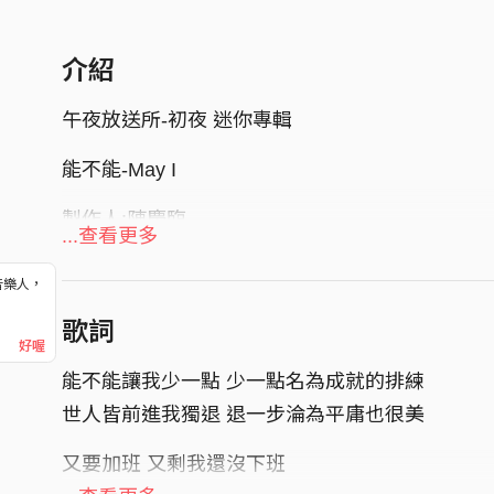
介紹
午夜放送所-初夜 迷你專輯
能不能-May I
製作人:陳慶臨
...查看更多
詞曲/演唱:魏嘉賢/楊翊
編曲:謝令威/陳慶臨/陳庭宏
音樂人，
！
歌詞
版權聲明：未經著作權人書面許可，任何人不得
好喔
本作品禁止用於人工智慧（AI）的訓練、模仿、
能不能讓我少一點 少一點名為成就的排練
世人皆前進我獨退 退一步淪為平庸也很美
又要加班 又剩我還沒下班