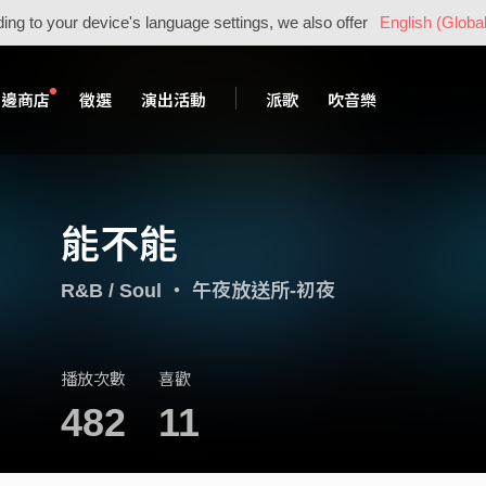
ing to your device's language settings, we also offer
English (Global
周邊商店
徵選
演出活動
派歌
吹音樂
能不能
R&B / Soul
・
午夜放送所-初夜
播放次數
喜歡
482
11