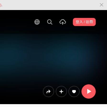
)
.
登入 / 註冊