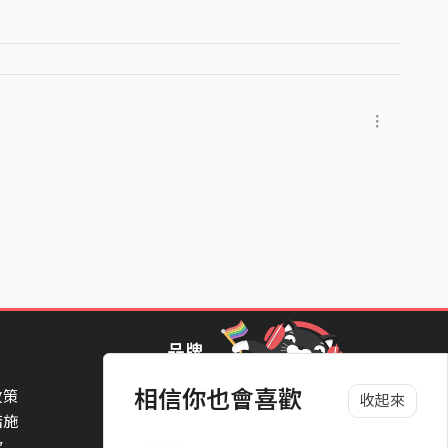
品牌
相信你也會喜歡
政策
StreetVoice Awards 街聲音樂獎
收起來
措施
TheNextBigThing 大團誕生
款
Blow 吹音樂