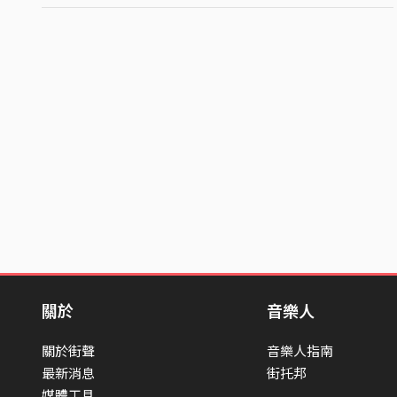
關於
音樂人
關於街聲
音樂人指南
最新消息
街托邦
媒體工具