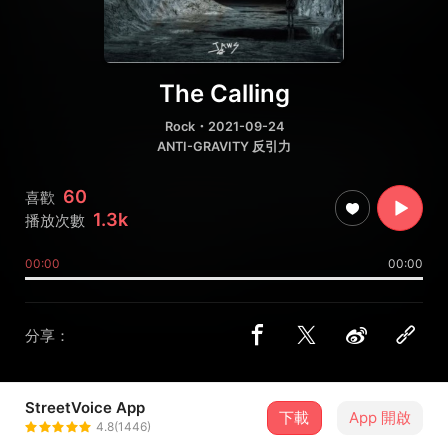
The Calling
Rock
・2021-09-24
ANTI-GRAVITY 反引力
60
喜歡
1.3k
播放次數
00:00
00:00
分享：
StreetVoice App
下載
App 開啟
白鲨JAWS
4.8(1446)
＋ 追蹤
@TheJAWS