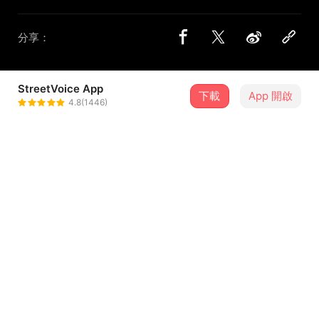
分享：
StreetVoice App
下載
App 開啟
光景消逝 The Hindsight
4.8(1446)
＋ 追蹤
@TheHindsight
介紹
undefined
歌詞