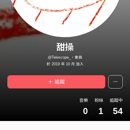
甜操
@Telescope_・會員
於 2019 年 10 月 加入
＋ 追蹤
音樂
粉絲
追蹤中
0
1
54