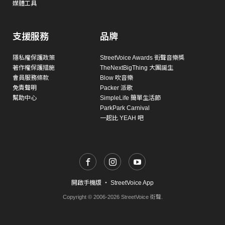
媒體工具
支援服務
品牌
隱私權保護政策
StreetVoice Awards 街聲音樂獎
著作權保護措施
TheNextBigThing 大團誕生
會員服務條款
Blow 吹音樂
免責聲明
Packer 派歌
幫助中心
SimpleLife 簡單生活節
ParkPark Carnival
一起比 YEAH 吧
開啟手機版
・
StreetVoice App
Copyright © 2006-2026 StreetVoice 街聲.