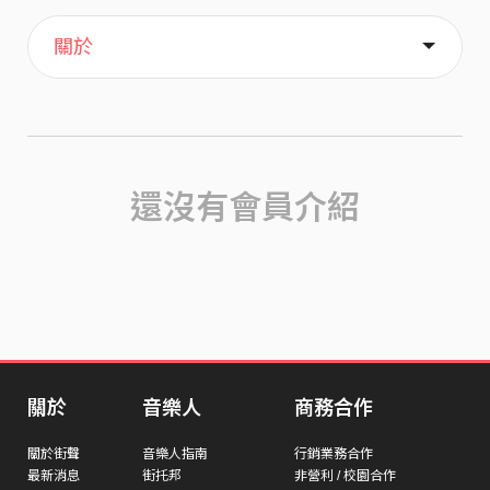
主頁
歌單
喜歡
關於
還沒有會員介紹
關於
音樂人
商務合作
關於街聲
音樂人指南
行銷業務合作
最新消息
街托邦
非營利 / 校園合作