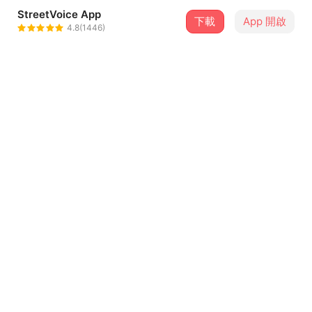
StreetVoice App
下載
App 開啟
滩憩Tan Qi
4.8(1446)
＋ 追蹤
@TanQi_
介紹
1. 世纪山水(Skyscraper)
2. **
3. *****
4. **，*******
...查看更多
5. ****
6. *
7. *******，***
曲目（2）
8. **
9. ****