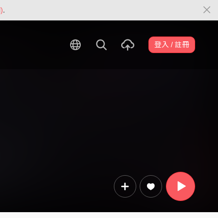
)
.
登入 / 註冊