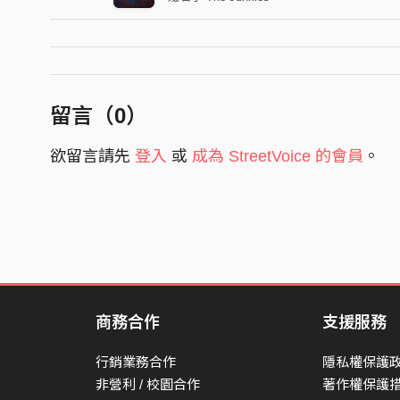
留言（
0
）
欲留言請先
登入
或
成為 StreetVoice 的會員
。
商務合作
支援服務
行銷業務合作
隱私權保護
非營利 / 校園合作
著作權保護