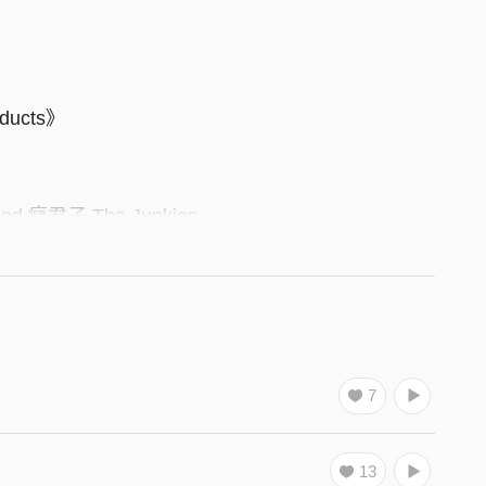
oducts》
and 癮君子 The Junkies
Rebel sound studio
West Side Music
7
s
13
ORDS