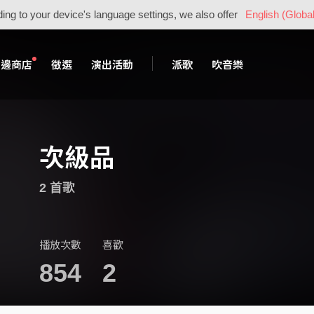
ing to your device's language settings, we also offer
English (Global
周邊商店
徵選
演出活動
派歌
吹音樂
次級品
2 首歌
播放次數
喜歡
854
2