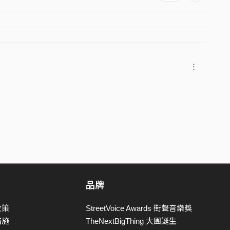
品牌
政策
StreetVoice Awards 街聲音樂獎
措施
TheNextBigThing 大團誕生