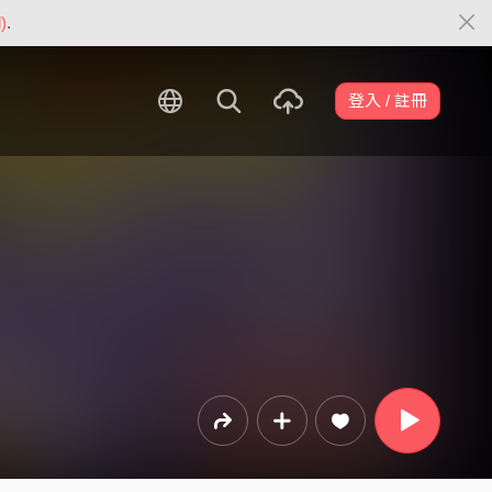
)
.
登入 / 註冊