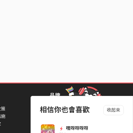
品牌
相信你也會喜歡
政策
StreetVoice Awards 街聲音樂獎
收起來
措施
TheNextBigThing 大團誕生
款
Blow 吹音樂
嘿呀呀呀呀
Packer 派歌