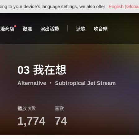
ing to your device's language settings, we also offer
English (Global
周邊商店
徵選
演出活動
派歌
吹音樂
03 我在想
Alternative
・
Subtropical Jet Stream
播放次數
喜歡
1,774
74