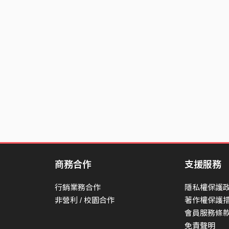
先不要去想以往
慢慢走 別回頭
我就在 你身後
慢慢走 別回頭
我就在 你身後
風吹走遺忘溫柔的我
風吹走你掩蓋的冷漠
風吹走遺忘溫柔的我
風吹走你掩蓋的冷漠
商務合作
支援服務
行銷業務合作
隱私權保護
非營利 / 校園合作
著作權保護
會員服務條
免責聲明