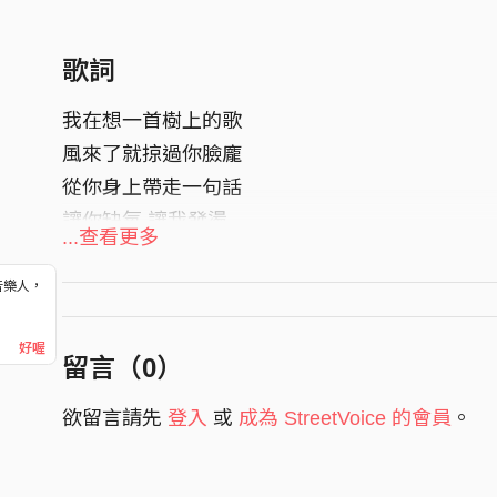
歌詞
我在想一首樹上的歌
風來了就掠過你臉龐
從你身上帶走一句話
讓你缺氧 讓我發燙
...查看更多
我在想一首樹上的歌
音樂人，
風來了就敲敲你心臟
！
在你身上放了一句話
好喔
留言（
0
）
無路可走 就回到我身旁
欲留言請先
登入
或
成為 StreetVoice 的會員
。
啦 啦啦 啦啦啦啦啦啦
啦 啦啦 啦啦啦 啦啦
啦 啦啦 啦啦啦啦啦啦