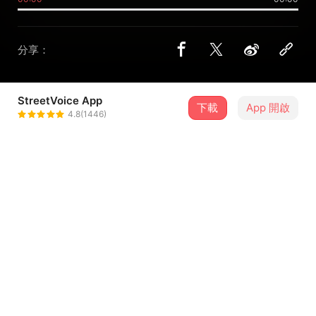
分享：
StreetVoice App
下載
App 開啟
巫雨彤
4.8(1446)
＋ 追蹤
@Sub_attack_715
介紹
小黑貓：）
歌詞