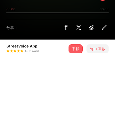
00:00
00:00
分享：
StreetVoice App
下載
App 開啟
臭囊
4.8(1446)
＋ 追蹤
@Stinky_bag
介紹
荒謬啊