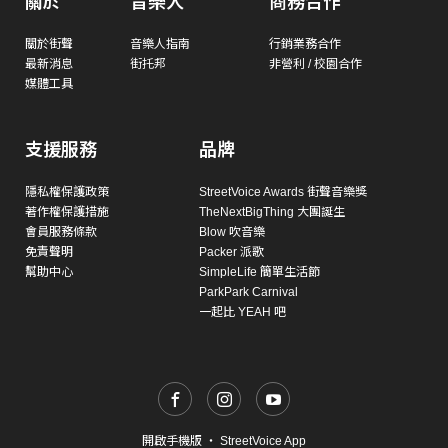
關於
音樂人
商務合作
關於街聲
音樂人指南
行銷業務合作
最新消息
街托邦
非營利 / 校園合作
媒體工具
支援服務
品牌
隱私權保護政策
StreetVoice Awards 街聲音樂獎
著作權保護措施
TheNextBigThing 大團誕生
會員服務條款
Blow 吹音樂
免責聲明
Packer 派歌
幫助中心
SimpleLife 簡單生活節
ParkPark Carnival
一起比 YEAH 吧
開啟手機版
・
StreetVoice App