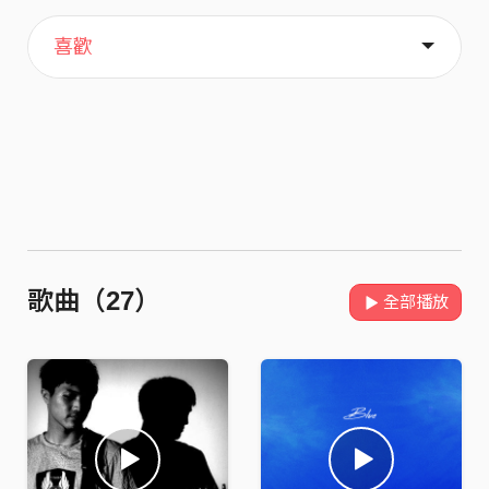
主頁
歌單
關於
喜歡
歌曲（27）
全部播放