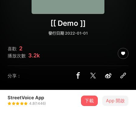
[[ Demo ]]
發行日期 2022-01-01
2
喜歡
3.2k
播放次數
分享：
StreetVoice App
下載
App 開啟
小麻雀樂團 Sparrow061
4.8(1446)
＋ 追蹤
@Sparrow_061