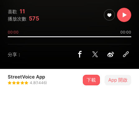
11
喜歡
575
播放次數
00:00
00:00
分享：
StreetVoice App
下載
App 開啟
小麻雀樂團 Sparrow061
4.8(1446)
＋ 追蹤
@Sparrow_061
介紹