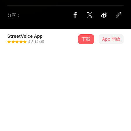
分享：
StreetVoice App
下載
App 開啟
Soul Sorry
4.8(1446)
＋ 追蹤
@Soul_Sorry
介紹
詞曲｜蘇研之
編曲｜靈受傷
主唱｜蘇研之
電吉他｜孫浩翔 蘇研之
...查看更多
電貝斯 ｜謝宇威