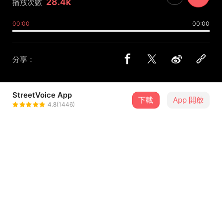
28.4k
播放次數
00:00
00:00
分享：
StreetVoice App
下載
App 開啟
Soul Sorry
4.8(1446)
＋ 追蹤
@Soul_Sorry
歌詞
多小聲的嘆息
都不能讓你聽到
顯得我多像傻瓜