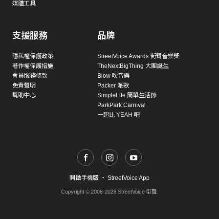
媒體工具
支援服務
品牌
隱私權保護政策
StreetVoice Awards 街聲音樂獎
著作權保護措施
TheNextBigThing 大團誕生
會員服務條款
Blow 吹音樂
免責聲明
Packer 派歌
幫助中心
SimpleLife 簡單生活節
ParkPark Carnival
一起比 YEAH 吧
開啟手機版
・
StreetVoice App
Copyright © 2006-2026 StreetVoice 街聲.