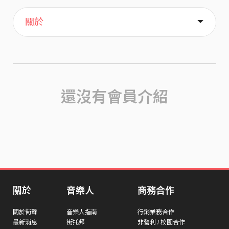
主頁
歌單
喜歡
關於
還沒有會員介紹
關於
音樂人
商務合作
關於街聲
音樂人指南
行銷業務合作
最新消息
街托邦
非營利 / 校園合作