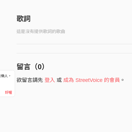
歌詞
這是沒有提供歌詞的歌曲
留言（
0
）
音樂人，
欲留言請先
登入
或
成為 StreetVoice 的會員
。
！
好喔