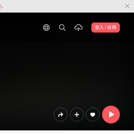
)
.
登入 / 註冊