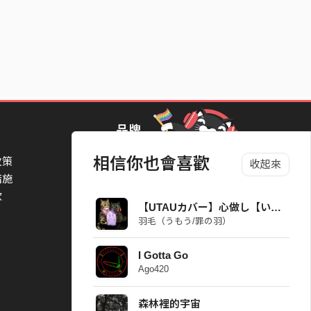
品牌
相信你也會喜歡
政策
StreetVoice Awards 街聲音樂獎
收起來
措施
TheNextBigThing 大團誕生
款
Blow 吹音樂
【UTAUカバー】心做し【いとはなし】
Packer 派歌
羽毛（うもう/罪の羽）
SimpleLife 簡單生活節
ParkPark Carnival
I Gotta Go
一起比 YEAH 吧
Ago420
森林裡的宇宙