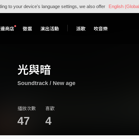
ing to your device's language settings, we also offer
English (Global
周邊商店
徵選
演出活動
派歌
吹音樂
光與暗
Soundtrack / New age
播放次數
喜歡
47
4