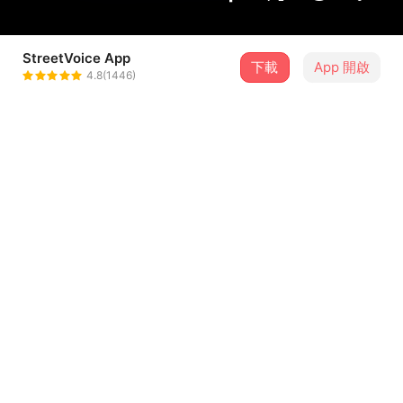
StreetVoice App
下載
App 開啟
李竺芯
4.8(1446)
＋ 追蹤
@SiriSimranKaur
8 月
2026台新新光金控兩廳院夏日爵士戶外派對
15
18:30．臺北市・兩廳院藝文廣場
介紹
《Suí 水》為李竺芯首張全台語創作專輯，與金曲音樂家鍾
興民合作；以天馬行空、幽默大膽的詞曲創作和真切的歌唱
詮釋，激盪出革新有趣又富含藝術性的編曲，挑戰台語音樂