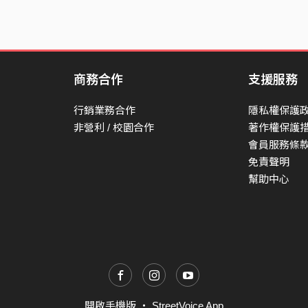
商務合作
支援服務
行銷業務合作
隱私權保護
非營利 / 校園合作
著作權保護
會員服務條
免責聲明
幫助中心
開啟手機版
・
StreetVoice App