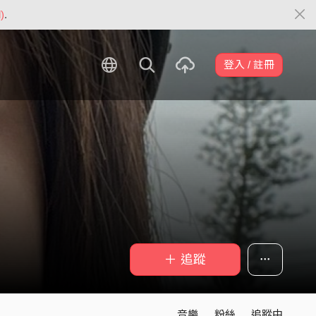
)
.
登入 / 註冊
＋ 追蹤
音樂
粉絲
追蹤中