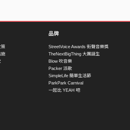
品牌
政策
StreetVoice Awards 街聲音樂獎
措施
TheNextBigThing 大團誕生
款
Blow 吹音樂
Packer 派歌
SimpleLife 簡單生活節
ParkPark Carnival
一起比 YEAH 吧