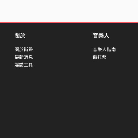
關於
音樂人
關於街聲
音樂人指南
最新消息
街托邦
媒體工具