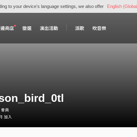
ing to your device's language settings, we also offer
English (Global
周邊商店
徵選
演出活動
派歌
吹音樂
son_bird_0tl
n・會員
 月 加入