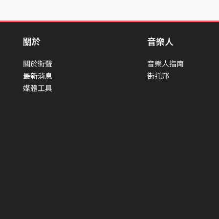
關於
音樂人
關於街聲
音樂人指南
最新消息
街托邦
媒體工具