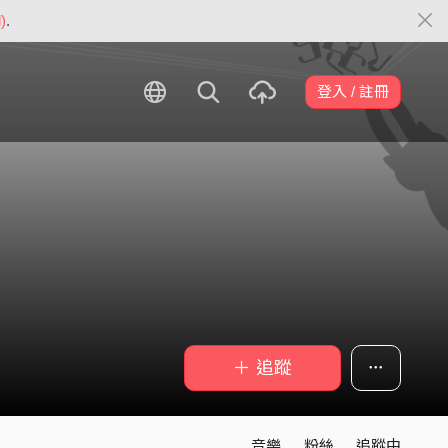
)
.
登入 / 註冊
＋ 追蹤
音樂
粉絲
追蹤中