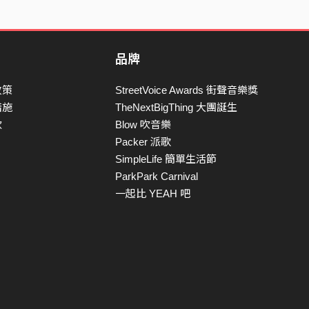
品牌
政策
StreetVoice Awards 街聲音樂獎
措施
TheNextBigThing 大團誕生
款
Blow 吹音樂
Packer 派歌
SimpleLife 簡單生活節
ParkPark Carnival
一起比 YEAH 吧