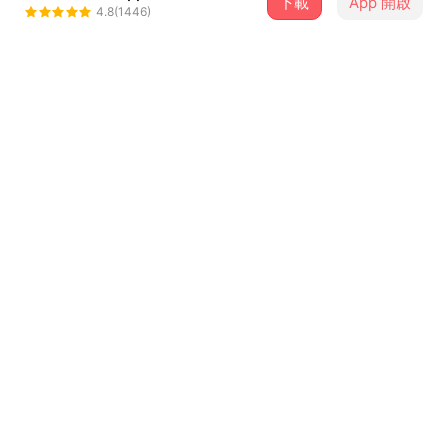
下載
App 開啟
Savulu&Laway
4.8(1446)
＋ 追蹤
@SavuluLawayMusic
介紹
今年的聽歌能量都放在這裡了！
這些歌曲陪伴你度過無數時光！
是時候再次回味這些歌曲了吧！
點擊下方連結，領取屬於你的年度音樂回顧：
...查看更多
https://streetvoice.com/annualreport/2022/
曲目
排序
歌曲名稱