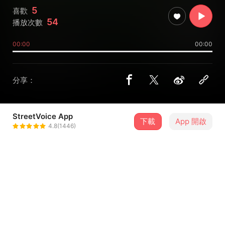
5
喜歡
54
播放次數
00:00
00:00
分享：
StreetVoice App
下載
App 開啟
簡芸YunJian
4.8(1446)
＋ 追蹤
@Sarah315
介紹
demo中的demo...哈