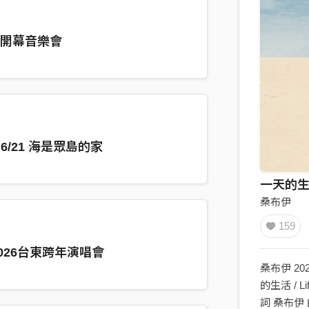
會-開幕音樂會
6/21 海是眾島的家
桑布伊
159
026台東跨年演唱會
桑布伊 20
的生活 / Lif
詞 桑布伊 