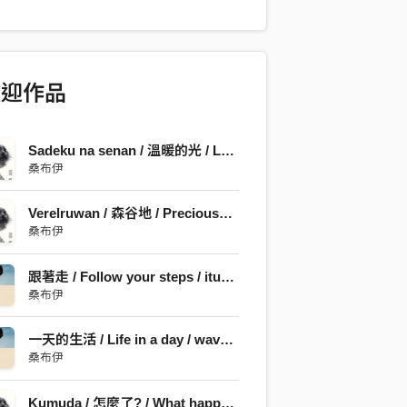
ko (塞內加爾), Wouter Vandenabeele (比
林正忠 Lyrics By SANGPUY
 By SANGPUY Arranged By
 NINE G, HUNG Tzu-lung, Bao
歡迎作品
enegal), Wouter Vandenabeele
Mixed By Jerry Lin
Sadeku na senan / 溫暖的光 / Light
桑布伊
Verelruwan / 森谷地 / Precious Nature
桑布伊
跟著走 / Follow your steps / iturusanay
桑布伊
一天的生活 / Life in a day / wavaawan na sawariyan
桑布伊
Kumuda / 怎麼了? / What happen?