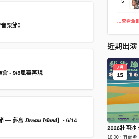
5
…查看全
常音樂節》
近期出演
8 月
會 - 9/8風華再現
15
𝑫𝒓𝒆𝒂𝒎 𝑰𝒔𝒍𝒂𝒏𝒅】- 6/14
2026壯圍沙
18:00．宜