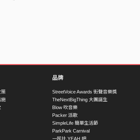
品牌
政策
StreetVoice Awards 街聲音樂獎
措施
TheNextBigThing 大團誕生
款
Blow 吹音樂
Packer 派歌
SimpleLife 簡單生活節
ParkPark Carnival
一起比 YEAH 吧