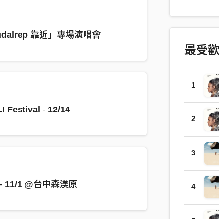
Bao Sisso
利時) 混音 
Composed
udalrep 靠近」專場演唱會
SANGPUY,
最受
Sissoko (S
(Belgium) 
1
 Festival - 12/14
2
3
- 11/1 @台中森渼原
4