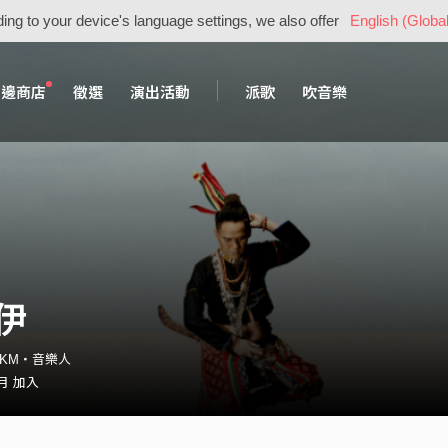
ing to your device's language settings, we also offer
English (Global
周邊商店
徵選
演出活動
派歌
吹音樂
伊
_SKM・音樂人
 月 加入