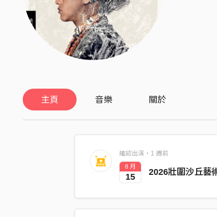
主頁
音樂
關於
確認出演・1 週前
8 月
2026壯圍沙丘藝術
15