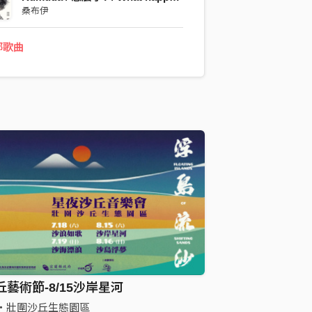
桑布伊
部歌曲
丘藝術節-8/15沙岸星河
蘭縣・壯圍沙丘生態園區