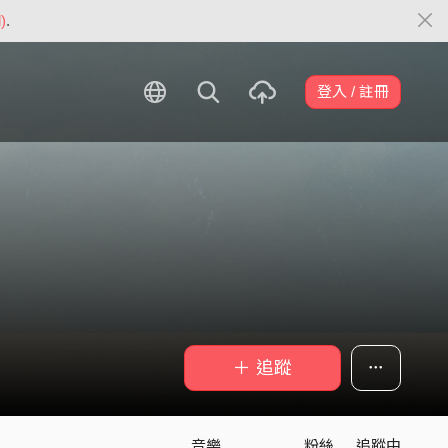
)
.
登入 / 註冊
＋ 追蹤
音樂
粉絲
追蹤中