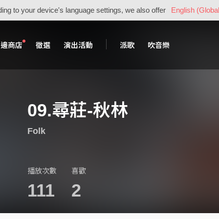
ing to your device's language settings, we also offer
English (Global
周邊商店
徵選
演出活動
派歌
吹音樂
09.尋莊-秋林
Folk
播放次數
喜歡
111
2