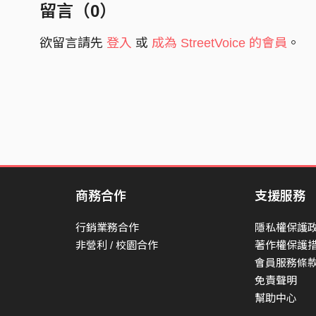
留言（
0
）
欲留言請先
登入
或
成為 StreetVoice 的會員
。
商務合作
支援服務
行銷業務合作
隱私權保護
非營利 / 校園合作
著作權保護
會員服務條
免責聲明
幫助中心