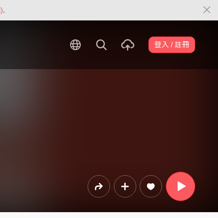
)
.
登入 / 註冊