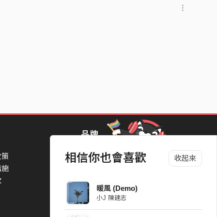
品牌
相信你也會喜歡
政策
StreetVoice Awards 街聲音樂獎
收起來
措施
TheNextBigThing 大團誕生
款
Blow 吹音樂
暖風 (Demo)
Packer 派歌
小J 陳建志
SimpleLife 簡單生活節
ParkPark Carnival