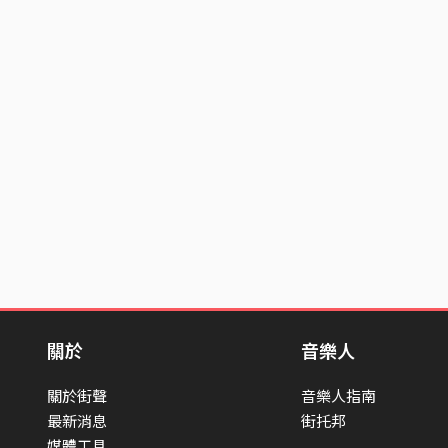
關於
音樂人
關於街聲
音樂人指南
最新消息
街托邦
媒體工具