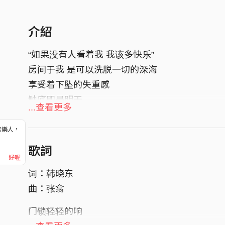
介紹
“如果没有人看着我 我该多快乐”
房间于我 是可以洗脱一切的深海
享受着下坠的失重感
触底即是明天
...查看更多
音樂人，
！
歌詞
好喔
词：韩晓东
曲：张翕
门锁轻轻的响