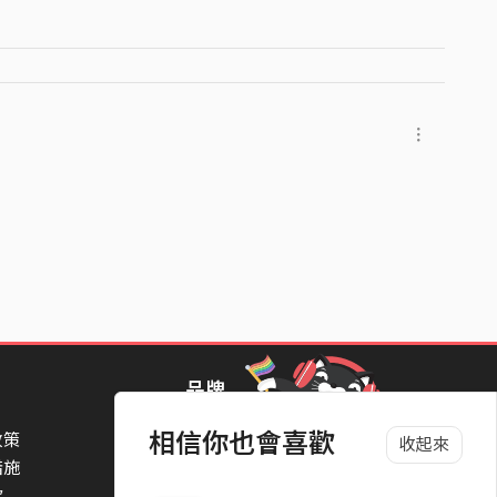
品牌
相信你也會喜歡
政策
StreetVoice Awards 街聲音樂獎
收起來
措施
TheNextBigThing 大團誕生
款
Blow 吹音樂