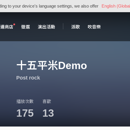
ing to your device's language settings, we also offer
English (Global
周邊商店
徵選
演出活動
派歌
吹音樂
十五平米Demo
Post rock
播放次數
喜歡
175
13