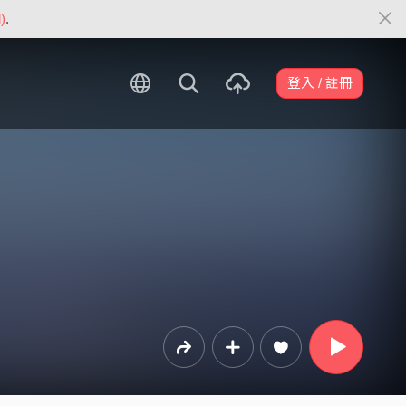
)
.
登入 / 註冊