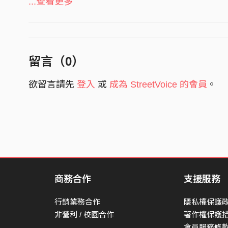
窗帘遮住好奇的目光
...查看更多
躺在天花板上
微风在世界之外隐藏
静悄悄 静悄悄
留言（
0
）
时间都走光
欲留言請先
登入
或
成為 StreetVoice 的會員
。
睁开眼看不到天亮
空荡荡 空荡荡
又涌出彩虹的浪
我找
是遗忘的幻想
一点点靠近
商務合作
支援服務
屏息凝望
我起身
行銷業務合作
隱私權保護
是白色的墙
非營利 / 校園合作
著作權保護
會員服務條