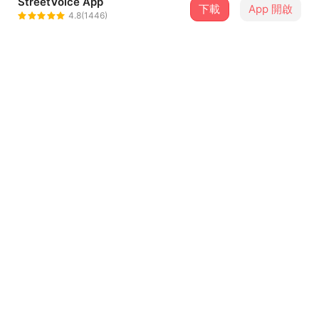
StreetVoice App
下載
App 開啟
SADOG
4.8(1446)
＋ 追蹤
@SADOG
8 月
2026年濱海搖滾音樂祭-8/16
16
13:10．臺中市・MITSUI OUTLET PARK 台中港
介紹
即將在今年秋天發行專輯，這是demo，正式將會有很大的
改變，所以先放出原版給你們聽聽。
歌詞