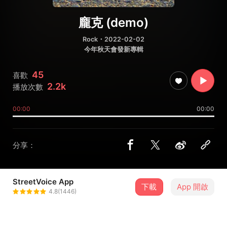
龐克 (demo)
Rock
・2022-02-02
今年秋天會發新專輯
45
喜歡
2.2k
播放次數
00:00
00:00
分享：
StreetVoice App
下載
App 開啟
SADOG
4.8(1446)
＋ 追蹤
@SADOG