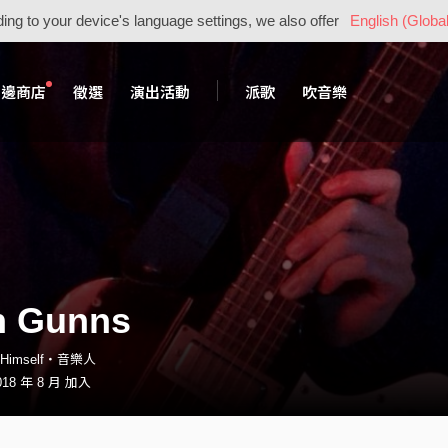
ing to your device's language settings, we also offer
English (Global
周邊商店
徵選
演出活動
派歌
吹音樂
n Gunns
sHimself・音樂人
18 年 8 月 加入