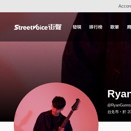
Accord
發現
排行榜
歌單
Rya
@RyanGunn
台北市・於 20