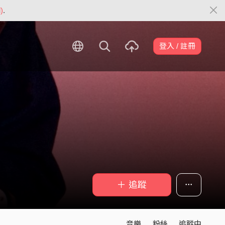
)
.
登入 / 註冊
＋ 追蹤
音樂
粉絲
追蹤中