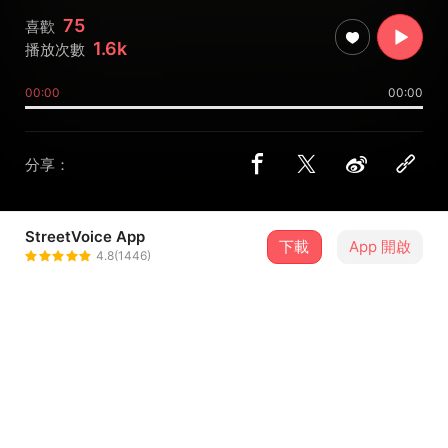
75
喜歡
1.6k
播放次數
00:00
00:00
分享：
StreetVoice App
下載
App 開啟
玫瑰岛Rose Island
4.8(1446)
＋ 追蹤
@RoseIslandSH
歌詞
制作人：刘芒/王培宇/王弘祺