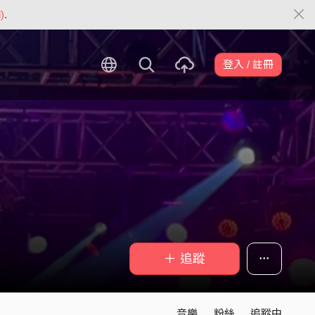
)
.
登入 / 註冊
＋ 追蹤
音樂
粉絲
追蹤中