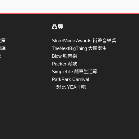
品牌
政策
StreetVoice Awards 街聲音樂獎
措施
TheNextBigThing 大團誕生
款
Blow 吹音樂
Packer 派歌
SimpleLife 簡單生活節
ParkPark Carnival
一起比 YEAH 吧