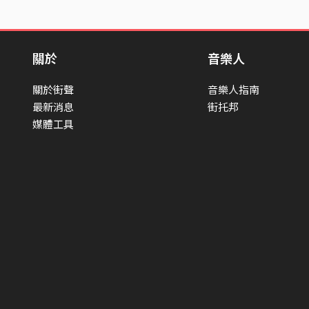
關於
音樂人
關於街聲
音樂人指南
最新消息
街托邦
媒體工具