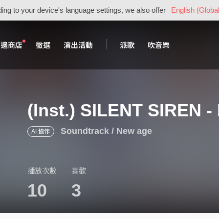
ing to your device's language settings, we also offer
English (Global
周邊商店
徵選
演出活動
派歌
吹音樂
(Inst.) SILENT SIREN -
Soundtrack / New age
AI 協作
播放次數
喜歡
10
3