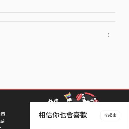
rding Arranger: Naoki Kubo
品牌
相信你也會喜歡
政策
StreetVoice Awards 街聲音樂獎
收起來
措施
TheNextBigThing 大團誕生
款
Blow 吹音樂