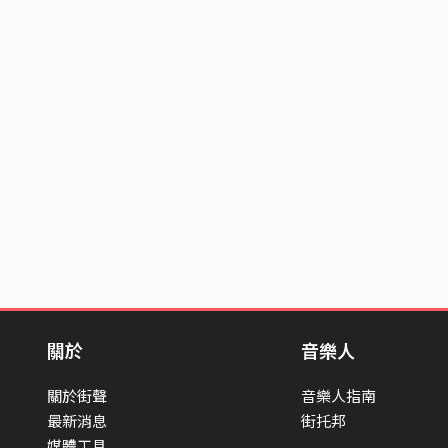
關於
音樂人
關於街聲
音樂人指南
最新消息
街托邦
媒體工具