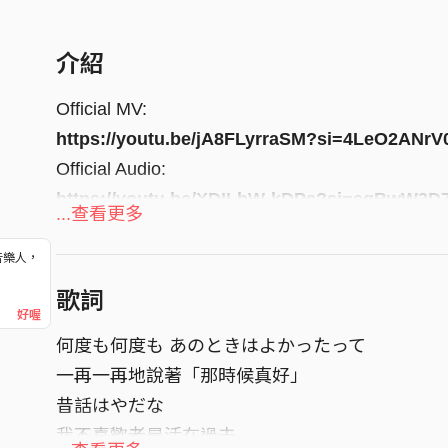
介紹
Official MV:
https://youtu.be/jA8FLyrraSM?si=4LeO2ANr
Official Audio:
https://youtu.be/XDILbW-kDPs?si=egBwW3D
...查看更多
Released on: 2020-08-28
音樂人，
Digital Album: 結成10周年記念「mix10th」
！
歌詞
好喔
Copyright Info:
何度も何度も あのときはよかったって
I don't own anything in the audio, including the 
一再一再地說著「那時候真好」
owners. This audio is purely fan-made, and will no
昔話はやだな
Music Credit:
我不喜歡老是活在過去