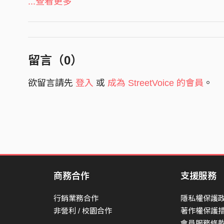
...查看更多
Band: SILENT SIREN
君もあたしも もうそれなりの歳とか
Composer, Producer, Associated Performer, Reco
你和我，都被說成到了這個年紀了
Associated Performer, Vocals: Suu
言われてんのかな
Drums, Associated Performer, Author: Hinanchu
是不是也被這樣看待了呢
留言（
0
）
Bass Guitar, Associated Performer: Ainyan
好きな人も物も 相変わらず ずっと
Associated Performer, Keyboards: Yukarun
欲留言請先
登入
或
成為 StreetVoice 的會員
。
喜歡的人和事物，始終沒變
笑えるくらい 君らしくていいよ
甚至讓人想笑，但這樣很像你就很好
裏切って駆け出してすり減って 浮かんだ
背叛一切奔跑、磨損之後浮現出來
ギリギリの毎日でも
商務合作
支援服務
即使是撐到極限的每一天
行銷業務合作
隱私權保護
影籍みして 今を確かめる
非營利 / 校園合作
著作權保護
在影子中確認著現在的自己
會員服務條