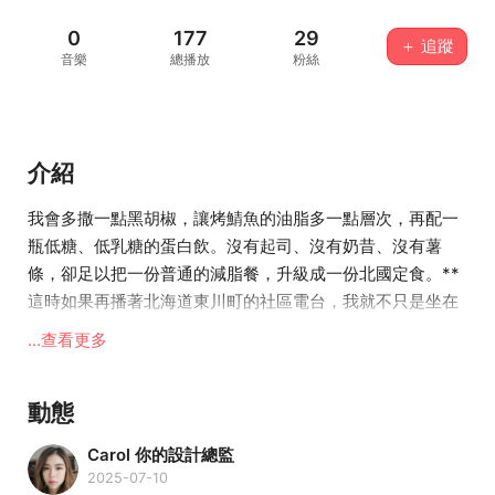
0
177
29
＋ 追蹤
音樂
總播放
粉絲
介紹
我會多撒一點黑胡椒，讓烤鯖魚的油脂多一點層次，再配一
瓶低糖、低乳糖的蛋白飲。沒有起司、沒有奶昔、沒有薯
條，卻足以把一份普通的減脂餐，升級成一份北國定食。**
這時如果再播著北海道東川町的社區電台，我就不只是坐在
辦公室裡吃健康餐盒，而是坐進一間地板踩起來嘎吱作響的
...查看更多
木造食堂。**主持人提醒著明天會降溫、最近有熊出沒；剛
下工的木工師傅眼鏡還沾著木屑灰，穿著居家和服的老闆娘
動態
默默添著熱茶，角落的老夫妻聊著今年的雪是不是又來晚
了。
Carol 你的設計總監
2025-07-10