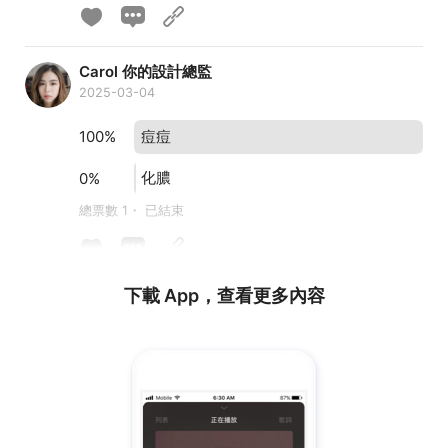
Carol 你的設計總監
2025-03-04
痘痘
100%
化膿
0%
總票數 1・ 已結束
下載 App，查看更多內容