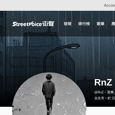
Accord
發現
排行榜
歌單
RnZ
@RnZ・音樂
台北市・於 201