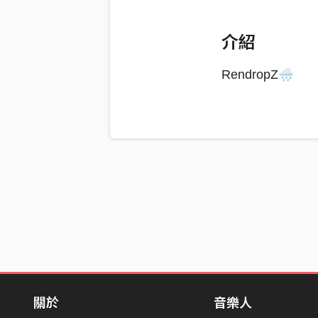
介紹
RendropZ🌧️
關於
音樂人