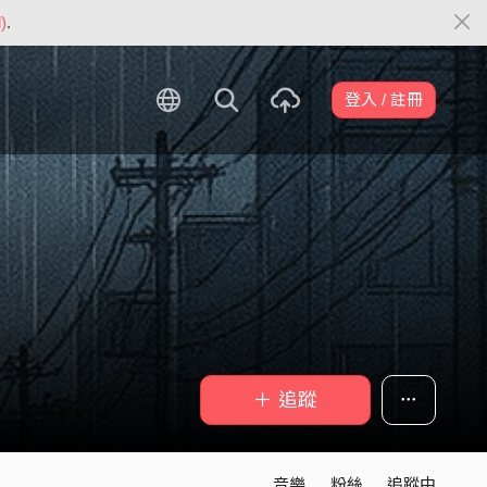
)
.
登入 / 註冊
＋ 追蹤
音樂
粉絲
追蹤中