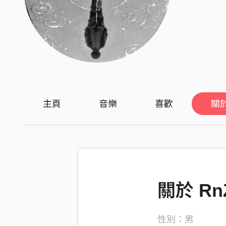
主頁
音樂
喜歡
關
關於 Rn
性別：男