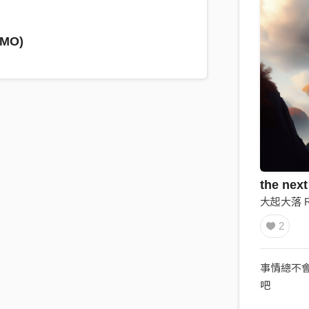
EMO)
the nex
大起大落 Ris
2
事情總不
吧