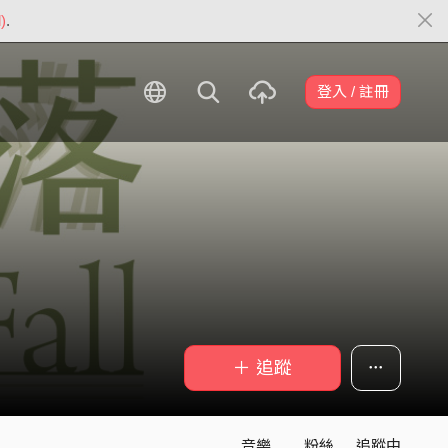
)
.
登入 / 註冊
＋ 追蹤
音樂
粉絲
追蹤中