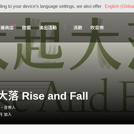
ing to your device's language settings, we also offer
English (Global
周邊商店
徵選
演出活動
派歌
吹音樂
落 Rise and Fall
all・音樂人
 月 加入