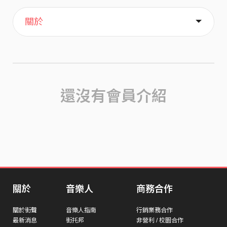
主頁
歌單
喜歡
關於
還沒有會員介紹
關於
音樂人
商務合作
關於街聲
音樂人指南
行銷業務合作
最新消息
街托邦
非營利 / 校園合作