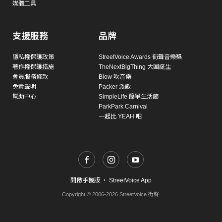
媒體工具
支援服務
品牌
隱私權保護政策
StreetVoice Awards 街聲音樂獎
著作權保護措施
TheNextBigThing 大團誕生
會員服務條款
Blow 吹音樂
免責聲明
Packer 派歌
幫助中心
SimpleLife 簡單生活節
ParkPark Carnival
一起比 YEAH 吧
開啟手機版
・
StreetVoice App
Copyright © 2006-2026 StreetVoice 街聲.