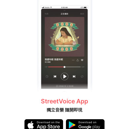
StreetVoice App
獨立音樂 隨開即現