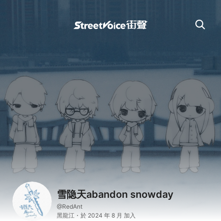
雪隐天abandon snowday
@RedAnt
黑龍江・於 2024 年 8 月 加入