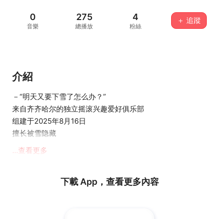
0
275
4
＋ 追蹤
音樂
總播放
粉絲
介紹
－“明天又要下雪了怎么办？”
来自齐齐哈尔的独立摇滚兴趣爱好俱乐部
组建于2025年8月16日
擅长被雪隐藏
...查看更多
vocal：雪雪
vocal/guitar：Red Ant
bass：帕比
下載 App，查看更多內容
drums：Jery