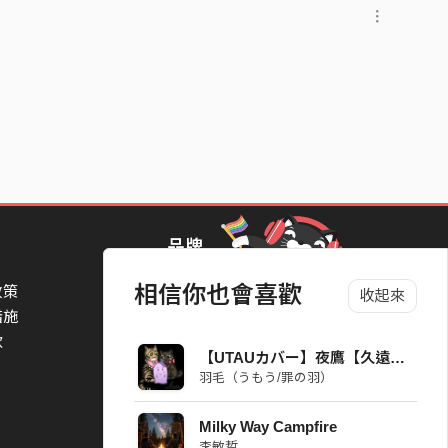
品牌
相信你也會喜歡
政策
StreetVoice Awards 街聲音樂獎
收起來
措施
TheNextBigThing 大團誕生
款
Blow 吹音樂
【UTAUカバー】夜鷹【久遠寝町】
Packer 派歌
羽毛（うもう/罪の羽）
SimpleLife 簡單生活節
ParkPark Carnival
Milky Way Campfire
一起比 YEAH 吧
李敏哲