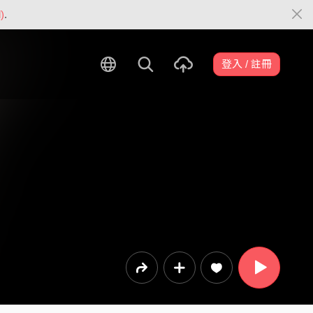
)
.
登入 / 註冊