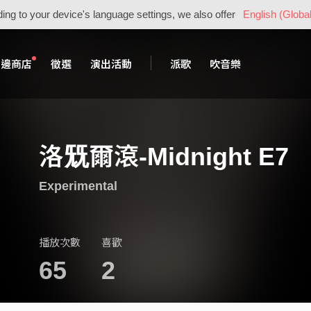
ing to your device's language settings, we also offer
English (Global
周邊商店
徵選
演出活動
派歌
吹音樂
洛兓爾滾-Midnight E7
Experimental
播放次數
喜歡
65
2