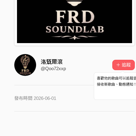
洛兓爾滾
＋ 追蹤
@Qoo72xxp
喜歡他的歌曲可以追蹤
接收新歌曲、動態通知
發布時間 2026-06-01