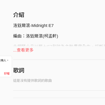
介紹
洛兓爾滾-Midnight E7
編曲：洛兓爾滾(柯孟軒)
此鋼琴小品以屬七E7和弦為主軸貫穿全曲，採斷奏(
...查看更多
彩，彰顯出怪誕、迷離、俏皮的氛圍感！
音樂人，
午夜時分下，靈感宛如巨浪，八方雲集，翻騰在這
！
歌詞
好喔
這是沒有提供歌詞的歌曲