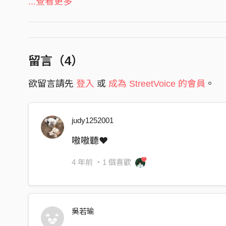
...查看更多
Do you?
‘Cause I knew in every ending
There is a new beginning
留言（
4
）
So If I’m leaving now
欲留言請先
登入
或
成為 StreetVoice 的會員
。
Will you still remember?
Or you’ll just let me down?
Or you’ll just let me down?
judy1252001
Text you with my tears
嗷嗷聽❤️
Over and over again
4 年前
・1 個喜歡
You didn’t give a reason
Why you left and let me be here alone
‘Cause I knew in every ending
吳若瑜
There is a new beginning