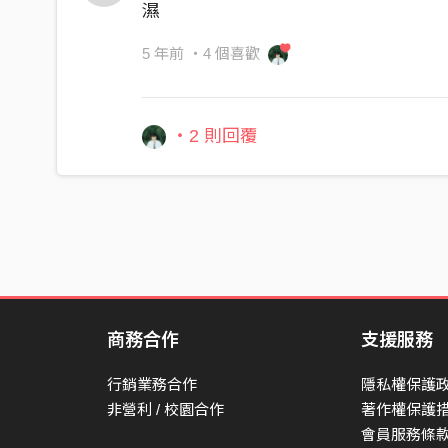
濕
So If I’m leaving now
5 年前
・4 個喜歡
Will you still remember?
Or you’ll just let me down?
Or you’ll just let me down?
・2 則回覆
I knew in every ending
There is a new beginning
In every ending
Hero died for the movie
In every ending
LOVE will always WIN
商務合作
支援服務
In this ending
I’m crying and you’re leaving
行銷業務合作
隱私權保護
非營利 / 校園合作
著作權保護
I don’t want this ending
會員服務條