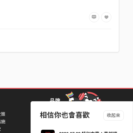
品牌
相信你也會喜歡
政策
StreetVoice Awards 街聲音樂獎
收起來
措施
TheNextBigThing 大團誕生
款
Blow 吹音樂