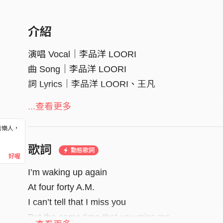
介紹
演唱 Vocal｜李品洋 LOORI
曲 Song｜李品洋 LOORI
詞 Lyrics｜李品洋 LOORI、王凡
編曲 Arranger｜管倫忠
...查看更多
鋼琴 Piano｜管倫忠
音樂人，
和聲 Harmony｜李品洋 LOORI
！
歌詞
和聲編寫 Harmony Arranger｜管倫忠
動態歌詞
好喔
混音 Mixing｜管倫忠
I’m waking up again
At four forty A.M.
圖像製作 Photography｜姚宇聲、江曼寧、米米
I can’t tell that I miss you
But the same time that you miss me