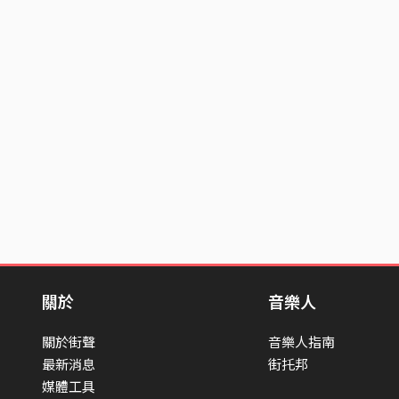
關於
音樂人
關於街聲
音樂人指南
最新消息
街托邦
媒體工具