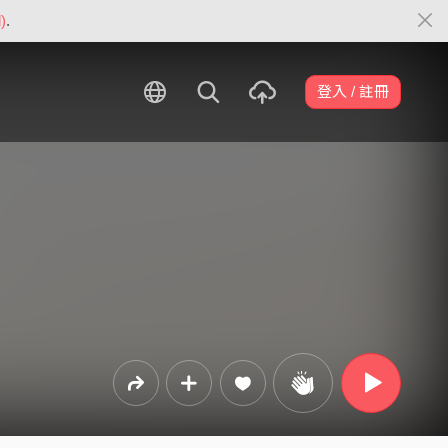
)
.
登入 / 註冊