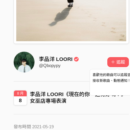
李品洋 LOORI
＋ 追蹤
@Qbopypy
喜歡他的歌曲可以追蹤
接收新歌曲、動態通知
8 月
李品洋 LOORI《現在的你，過得好嗎？》
8
女巫店專場表演
發布時間 2021-05-19