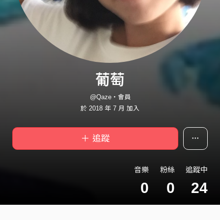
葡萄
@Qaze・會員
於 2018 年 7 月 加入
＋ 追蹤
音樂
粉絲
追蹤中
0
0
24