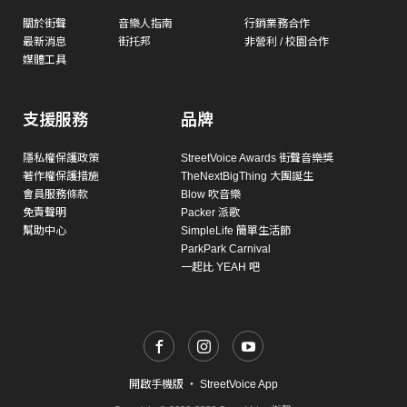
關於街聲
音樂人指南
行銷業務合作
最新消息
街托邦
非營利 / 校園合作
媒體工具
支援服務
品牌
隱私權保護政策
StreetVoice Awards 街聲音樂獎
著作權保護措施
TheNextBigThing 大團誕生
會員服務條款
Blow 吹音樂
免責聲明
Packer 派歌
幫助中心
SimpleLife 簡單生活節
ParkPark Carnival
一起比 YEAH 吧
開啟手機版
・
StreetVoice App