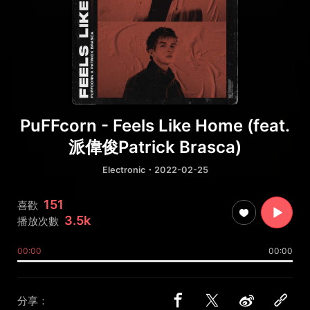
PuFFcorn - Feels Like Home (feat.
派偉俊Patrick Brasca)
Electronic
・2022-02-25
151
喜歡
3.5k
播放次數
00:00
00:00
分享：