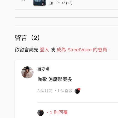
加二Plus2 (+2)
留言（
2
）
欲留言請先
登入
或
成為 StreetVoice 的會員
。
羅亦竣
你歌 怎麼那麼多
3 個月前
・1 個喜歡
・1 則回覆