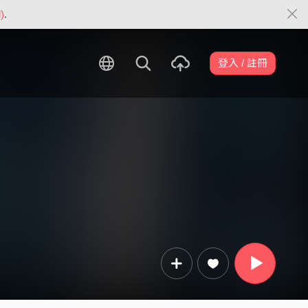
)
.
登入 / 註冊