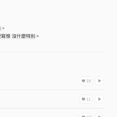
來。
寫恨 沒什麼特別。
19
11