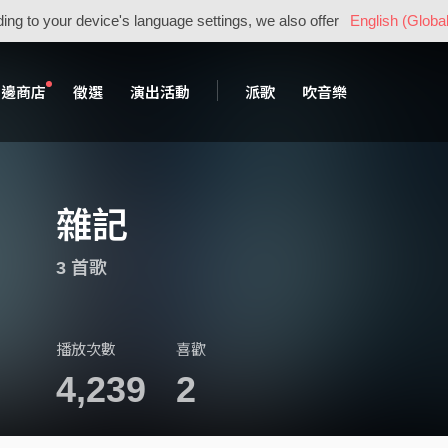
ing to your device's language settings, we also offer
English (Global
周邊商店
徵選
演出活動
派歌
吹音樂
雜記
3 首歌
播放次數
喜歡
4,239
2