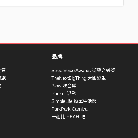
品牌
政策
StreetVoice Awards 街聲音樂獎
措施
TheNextBigThing 大團誕生
款
Blow 吹音樂
Packer 派歌
SimpleLife 簡單生活節
ParkPark Carnival
一起比 YEAH 吧