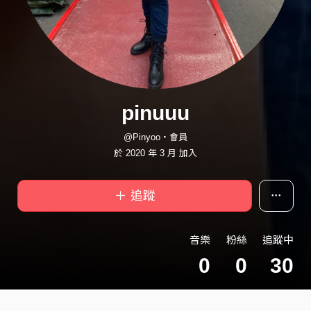
pinuuu
@Pinyoo・會員
於 2020 年 3 月 加入
＋ 追蹤
音樂
粉絲
追蹤中
0
0
30