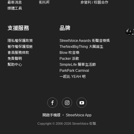
最新消息
街托邦
非營利 / 校園合作
媒體工具
支援服務
品牌
隱私權保護政策
StreetVoice Awards 街聲音樂獎
著作權保護措施
TheNextBigThing 大團誕生
會員服務條款
Blow 吹音樂
免責聲明
Packer 派歌
幫助中心
SimpleLife 簡單生活節
ParkPark Carnival
一起比 YEAH 吧
開啟手機版
・
StreetVoice App
Copyright © 2006-2026 StreetVoice 街聲.