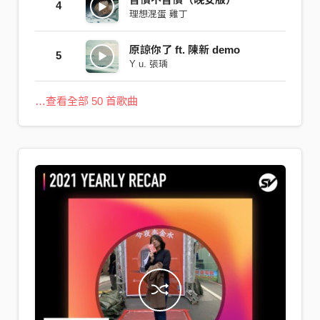
4
理想混蛋 雞丁
原諒你了 ft. 陳新 demo
5
Y u. 張瑀
…查看全部 50 首歌曲