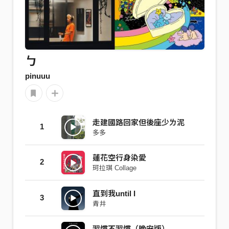
ㄅ
pinuuu
走建國路回家但後座少ㄌ泥
1
多多
蓮花空行身染愛
2
珂拉琪 Collage
直到我until I
3
青井
習慣不習慣（晚安版）