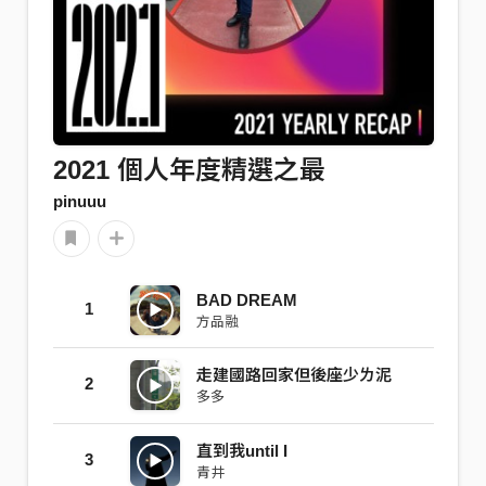
2021 個人年度精選之最
pinuuu
BAD DREAM
1
方品融
走建國路回家但後座少ㄌ泥
2
多多
直到我until I
3
青井