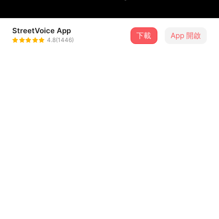
StreetVoice App
下載
App 開啟
粉紅噪音 Pink Noise
4.8(1446)
＋ 追蹤
@PinkNoise11
歌詞
這是沒有提供歌詞的歌曲
留言（
3
）
登入會員開始留言
yuyun_lin