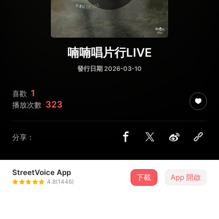
喃喃唱片行LIVE
發行日期 2026-03-10
1
喜歡
323
播放次數
分享：
StreetVoice App
下載
App 開啟
啊飄Pew
4.8(1446)
＋ 追蹤
@Pew