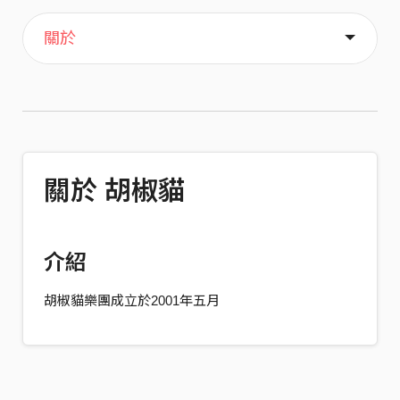
主頁
音樂
關於
關於 胡椒貓
介紹
胡椒貓樂團成立於2001年五月