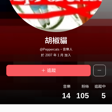
胡椒貓
@Peppercats・音樂人
於 2007 年 1 月 加入
＋ 追蹤
音樂
粉絲
追蹤中
14
105
5