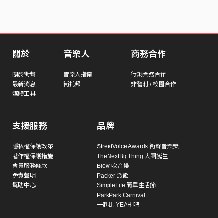
關於
音樂人
商務合作
關於街聲
音樂人指南
行銷業務合作
最新消息
街托邦
非營利 / 校園合作
媒體工具
支援服務
品牌
隱私權保護政策
StreetVoice Awards 街聲音樂獎
著作權保護措施
TheNextBigThing 大團誕生
會員服務條款
Blow 吹音樂
免責聲明
Packer 派歌
幫助中心
SimpleLife 簡單生活節
ParkPark Carnival
一起比 YEAH 吧