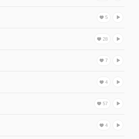
難以尋回。
5
憑借自我認知去做選擇，避免落於其他塊狀時空的誤
時若尚未完全理解，切勿留戀。
28
與現實連結、對照，能更快速達到旅程功效。
7
的自己。
4
57
4