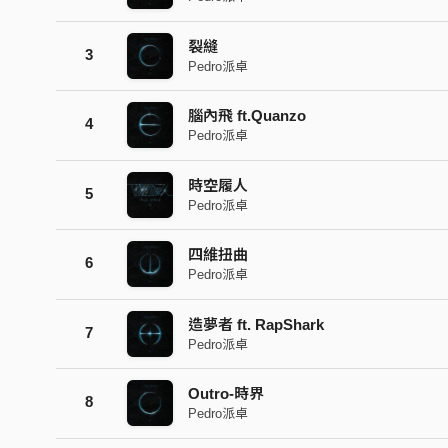
行。
2.在自己的時空內請記住自己是誰，否則迷失將
裂縫
3
3.鏡像宇宙中，時間為對稱，在穿梭過程中請
Pedro派卓
導。
腦內飛 ft.Quanzo
4
4.在醒來之前要穿梭幾次為各人之決定，在醒來
Pedro派卓
5.全程請放鬆以第三人稱看待，勿過度深入。
6.時空是公平的，每個人都有自我見解，穿梭時
時空履人
5
Pedro派卓
7.聽完時空履人，請時常警惕要更愛自己，當下
四維扭曲
如果你也準備好了，戴上耳機一起出發吧 !
6
Pedro派卓
造夢者 ft. RapShark
7
Pedro派卓
Outro-時界
8
Pedro派卓