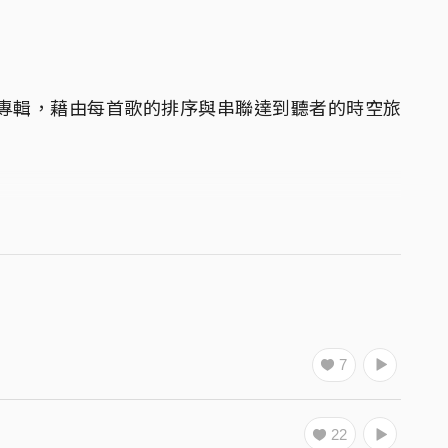
人首張專輯，藉由每首歌的排序與串聯達到聽者的時空旅
。
，也是個正行走在自己時間線上的人。
(時間)之上的人。
7
程，即為12，時鐘走完一圈之意，即完成一次時空旅
22