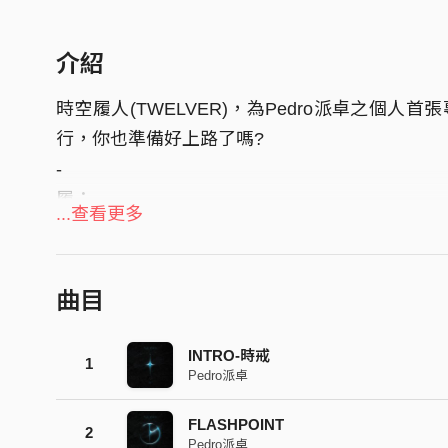
介紹
時空履人(TWELVER)，為Pedro派卓之個
行，你也準備好上路了嗎?
-
履：
...查看更多
1. 行、踩踏之意，象徵時空凌駕、戲弄於人之上
2. 花時間聽這張專輯時，你同時是個時空旅人
3. 時空雖履人，但也成人。
曲目
4. Time+traveler=TWELVER，意指行走於12
-
INTRO-時戒
1
Pedro派卓
【時空旅行行前通知】
1.了解時界與時戒觀念後，來回聽完其他六趟旅
FLASHPOINT
2
Pedro派卓