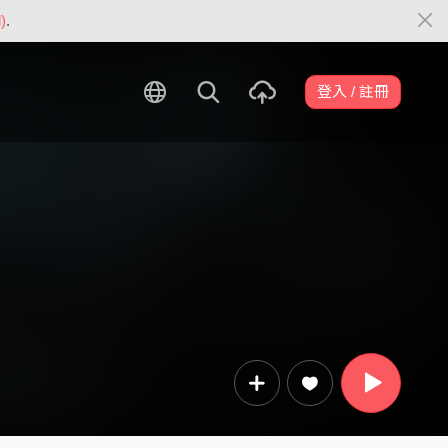
)
.
登入 / 註冊