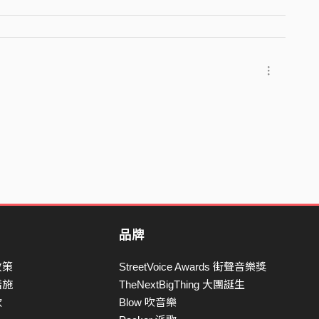
品牌
政策
StreetVoice Awards 街聲音樂獎
措施
TheNextBigThing 大團誕生
款
Blow 吹音樂