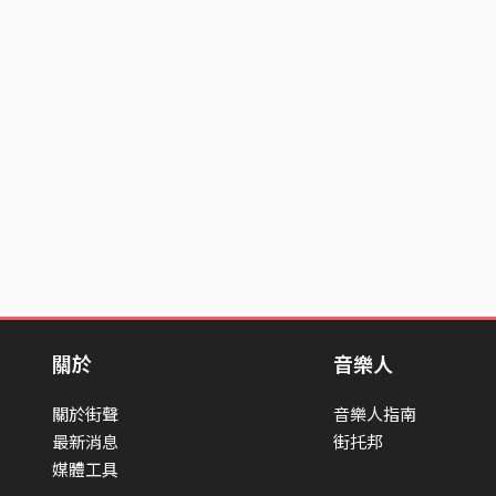
關於
音樂人
關於街聲
音樂人指南
最新消息
街托邦
媒體工具