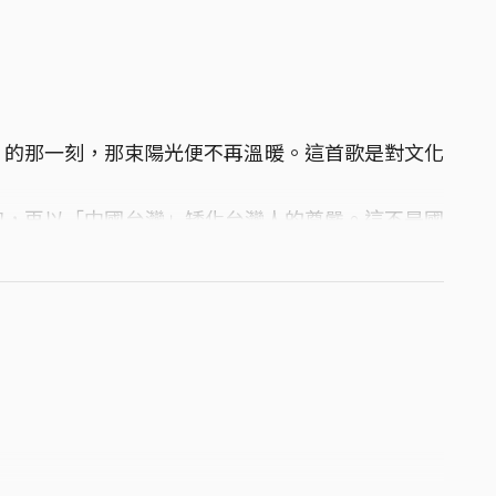
灣」的那一刻，那束陽光便不再溫暖。這首歌是對文化
抱，再以「中國台灣」矮化台灣人的尊嚴。這不是國
wedSunshine #交響死金屬 #台灣影史冠軍
n
/zsMm_cXStxk