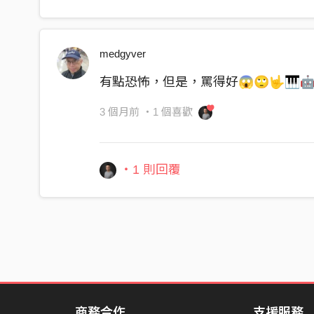
賣掉我們的根
你們 的合唱 不屬於台灣的陽光
只是 無病呻吟 詐騙眼淚的贗品
medgyver
滿嘴的謊言 掩蓋不住 投機的 臭味
有點恐怖，但是，罵得好😱🙄🤟🎹
在自由的土地 領補助 卻在 鐵幕下 謝罪
3 個月前
・1 個喜歡
美名為文化交流 背後是尊嚴的 崩解
將母島的 傲骨 剁碎 餵養 權力的 妖孽
・1 則回覆
贗品！(贗品！)
奴才！(Servant!)
七億五千萬 換不到 你們 糟蹋的
台灣魂！
跪下去 領賞金。
眼淚 換成 人民幣。
不屬於 台灣的 陽光。
商務合作
支援服務