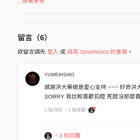
卻在海峽另一頭 忙著蹂躪
...查看更多
自由的尊嚴
這不是創作 而是一場精密的狩獵
獵取台灣人的同情 換成紅色的紙屑
留言（
6
）
拿著納稅人的稅金 蓋起虛偽的祭壇
再轉身 跪向 權威的 宮殿
欲留言請先
登入
或
成為 StreetVoice 的會員
。
「中國台灣」——這道血紅的標籤
你們親手 烙在 創作的 顏面
YUWEIHSIAO
卑躬屈膝 收起 真誠的 言語
將同志的靈魂 抹平成 蒼白的 姊妹情深
感謝洪大哥總是愛心支持 ~~~ 好奇
七億五千萬的眼淚 兌換進貢的人民幣
SORRY 我比較喜歡扣腔 死腔沒那麼
你們跪在紅毯上 親吻獨裁者的靴子
2 個月前
・1 個喜歡
背叛了 曾為你 哭泣的 那些靈魂
只為了 在威權的 劇院 領賞 謝恩！
賣掉名字 賣掉歷史
・3 則回覆