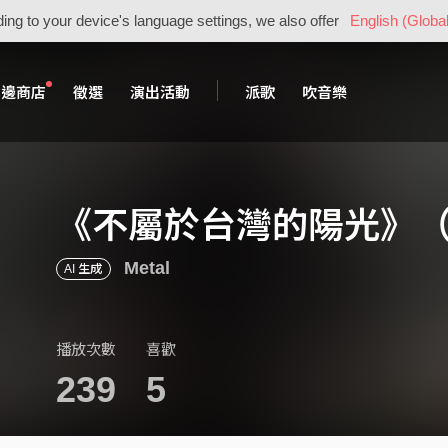
ing to your device's language settings, we also offer
English (Global
周邊商店
徵選
演出活動
派歌
吹音樂
《不屬於台灣的陽光》（Bor
Metal
AI 生成
播放次數
喜歡
239
5