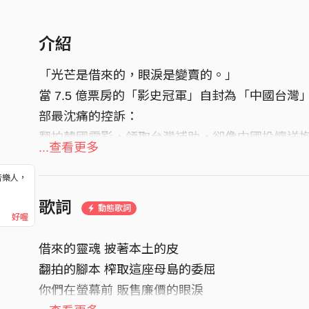
介紹
「光芒是借來的，眼淚是變賣的。」
當 7.5 億票房的「影史冠軍」自封為「中國台
部最沈痛的控訴：
翻拍韓國電影，領取台灣補助，卻像中國投懷送
...查看更多
片的驕傲，是贗品，無病呻吟的詐騙集團！
音樂人，
#DammnP #不屬於台灣的陽光 #Borro
！
歌詞
#symphonicdeathmetal #陽光女子合唱團 #Taiwa
動態歌詞
好喔
聆聽全曲懇請移駕YouTube👉
https://youtu.be
借來的靈魂 披著本土的皮
翻拍的腳本 榨取這座母島的委屈
你們在螢幕前 販售廉價的眼淚